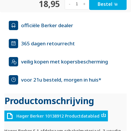
18,95
Bestel
-
+
officiële Berker dealer
365 dagen retourrecht
veilig kopen met kopersbescherming
voor 21u besteld, morgen in huis*
Productomschrijving
Hager Berker 10138912 Productdatablad
Hager Berker S.1 afdekraam schakelmateriaal, 3-voudig