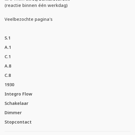
(reactie binnen één werkdag)
Veelbezochte pagina's
S.1
A.1
C.1
A.8
C.8
1930
Integro Flow
Schakelaar
Dimmer
Stopcontact