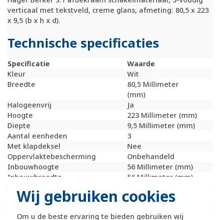
verticaal met tekstveld, creme glans, afmeting: 80,5 x 223
x 9,5 (b x h x d).
Technische specificaties
Specificatie
Waarde
Kleur
Wit
Breedte
80,5 Millimeter
(mm)
Halogeenvrij
Ja
Hoogte
223 Millimeter (mm)
Diepte
9,5 Millimeter (mm)
Aantal eenheden
3
Met klapdeksel
Nee
Oppervlaktebescherming
Onbehandeld
Inbouwhoogte
56 Millimeter (mm)
Inbouwbreedte
56 Millimeter (mm)
Tekstveld/beschrijvingsvlak
Ja
Wij gebruiken cookies
Materiaalkwaliteit
Duroplast
Materiaal
Kunststof
Om u de beste ervaring te bieden gebruiken wij
Bevestigingswijze
Klembevestiging