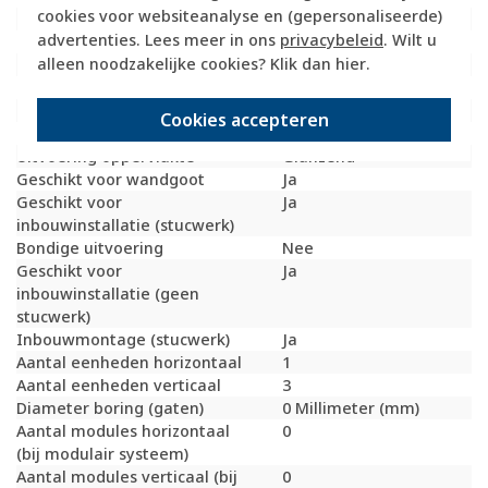
cookies voor websiteanalyse en (gepersonaliseerde)
Montagerichting
Verticaal
advertenties. Lees meer in ons
privacybeleid
. Wilt u
RAL-nummer (vergelijkbaar)
1013
alleen noodzakelijke cookies? Klik dan
hier
.
Slagvastheid
IK02
Beschermingsgraad (IP)
IP20
Geschikt voor vloerpot
Nee
Cookies accepteren
Transparant
Nee
Uitvoering oppervlakte
Glanzend
Geschikt voor wandgoot
Ja
Geschikt voor
Ja
inbouwinstallatie (stucwerk)
Bondige uitvoering
Nee
Geschikt voor
Ja
inbouwinstallatie (geen
stucwerk)
Inbouwmontage (stucwerk)
Ja
Aantal eenheden horizontaal
1
Aantal eenheden verticaal
3
Diameter boring (gaten)
0 Millimeter (mm)
Aantal modules horizontaal
0
(bij modulair systeem)
Aantal modules verticaal (bij
0