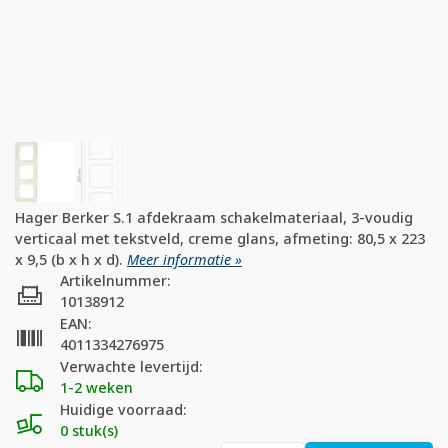
Hager Berker S.1 afdekraam schakelmateriaal, 3-voudig
verticaal met tekstveld, creme glans, afmeting: 80,5 x 223
x 9,5 (b x h x d).
Meer informatie »
Artikelnummer:
10138912
EAN:
4011334276975
Verwachte levertijd:
1-2 weken
Huidige voorraad:
0 stuk(s)