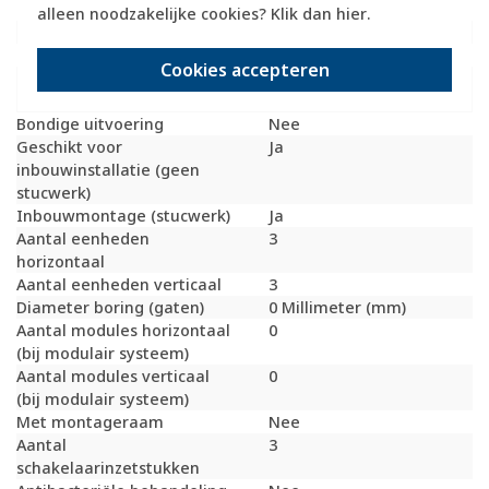
Transparant
Nee
alleen noodzakelijke cookies? Klik dan
hier
.
Uitvoering oppervlakte
Mat
Geschikt voor wandgoot
Ja
Cookies accepteren
Geschikt voor
Ja
inbouwinstallatie (stucwerk)
Bondige uitvoering
Nee
Geschikt voor
Ja
inbouwinstallatie (geen
stucwerk)
Inbouwmontage (stucwerk)
Ja
Aantal eenheden
3
horizontaal
Aantal eenheden verticaal
3
Diameter boring (gaten)
0 Millimeter (mm)
Aantal modules horizontaal
0
(bij modulair systeem)
Aantal modules verticaal
0
(bij modulair systeem)
Met montageraam
Nee
Aantal
3
schakelaarinzetstukken