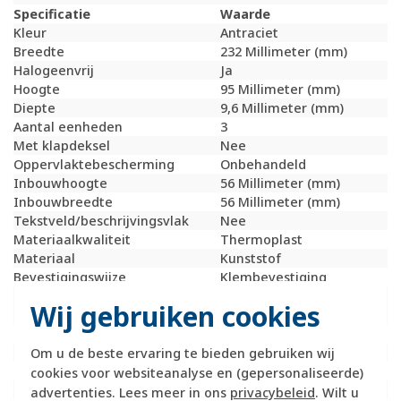
Specificatie
Waarde
Kleur
Antraciet
Breedte
232 Millimeter (mm)
Halogeenvrij
Ja
Hoogte
95 Millimeter (mm)
Diepte
9,6 Millimeter (mm)
Aantal eenheden
3
Met klapdeksel
Nee
Oppervlaktebescherming
Onbehandeld
Inbouwhoogte
56 Millimeter (mm)
Inbouwbreedte
56 Millimeter (mm)
Tekstveld/beschrijvingsvlak
Nee
Materiaalkwaliteit
Thermoplast
Materiaal
Kunststof
Bevestigingswijze
Klembevestiging
Montagerichting
Horizontaal en
Wij gebruiken cookies
verticaal
RAL-nummer (vergelijkbaar)
7021
Slagvastheid
IK07
Om u de beste ervaring te bieden gebruiken wij
Beschermingsgraad (IP)
IP20
cookies voor websiteanalyse en (gepersonaliseerde)
Geschikt voor vloerpot
Nee
advertenties. Lees meer in ons
privacybeleid
. Wilt u