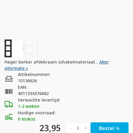
Hager berker afdekraam schakelmateriaal...
Meer
informatie »
Artikelnummer:
10136626
EAN:
4011334376682
Verwachte levertijd:
1-2 weken
Huidige voorraad:
0 stuk(s)
23,95
Bestel
-
+