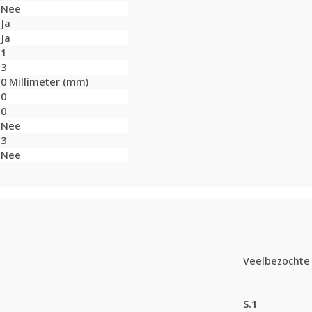
Nee
Ja
Ja
1
3
0 Millimeter (mm)
0
0
Nee
3
Nee
Veelbezochte 
S.1