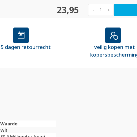
23,95
-
+
5 dagen retourrecht
veilig kopen met
kopersbeschermin
Waarde
Wit
80,5 Millimeter (mm)