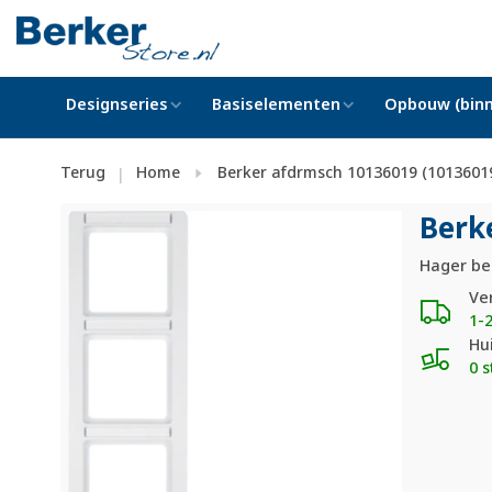
Designseries
Basiselementen
Opbouw (binn
Terug
Home
Berker afdrmsch 10136019 (1013601
|
Berk
Hager be
Ve
1-
Hu
0 s