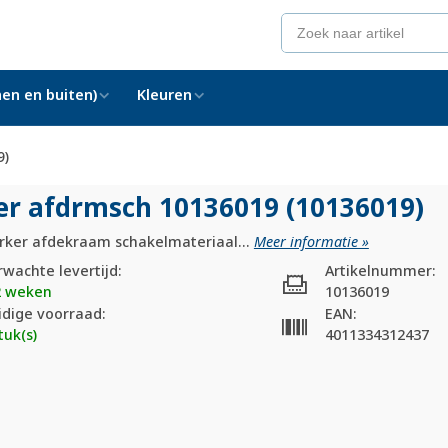
en en buiten)
Kleuren
9)
er afdrmsch 10136019 (10136019)
rker afdekraam schakelmateriaal...
Meer informatie »
rwachte levertijd:
Artikelnummer:
2 weken
10136019
idige voorraad:
EAN:
tuk(s)
4011334312437