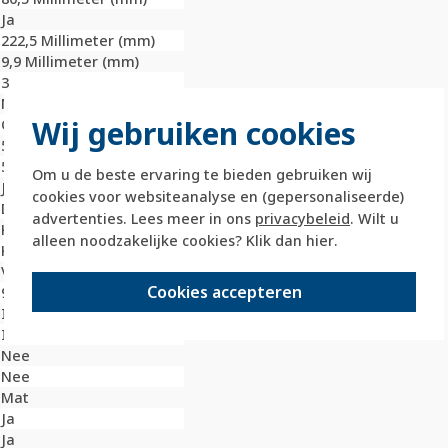
Ja
222,5 Millimeter (mm)
9,9 Millimeter (mm)
3
Nee
Wij gebruiken cookies
Onbehandeld
59,3 Millimeter (mm)
59,3 Millimeter (mm)
Om u de beste ervaring te bieden gebruiken wij
Ja
cookies voor websiteanalyse en (gepersonaliseerde)
Duroplast
advertenties. Lees meer in ons
privacybeleid
. Wilt u
Kunststof
alleen noodzakelijke cookies? Klik dan
hier
.
Klembevestiging
Verticaal
Cookies accepteren
9010
IK02
IP20
Nee
Nee
Mat
Ja
Ja