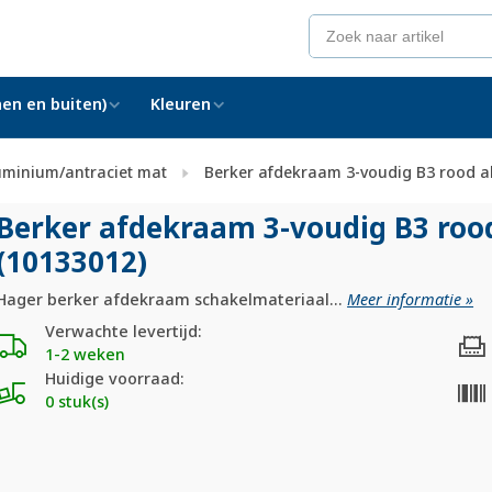
en en buiten)
Kleuren
uminium/antraciet mat
Berker afdekraam 3-voudig B3 rood a
Berker afdekraam 3-voudig B3 ro
(10133012)
Hager berker afdekraam schakelmateriaal...
Meer informatie »
Verwachte levertijd:
1-2 weken
Huidige voorraad:
0 stuk(s)