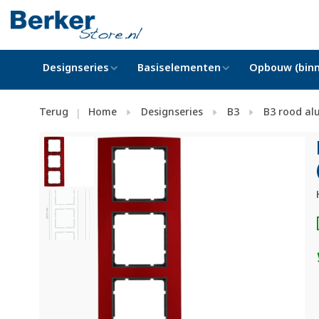
Designseries
Basiselementen
Opbouw (binn
Terug
Home
Designseries
B3
B3 rood al
|