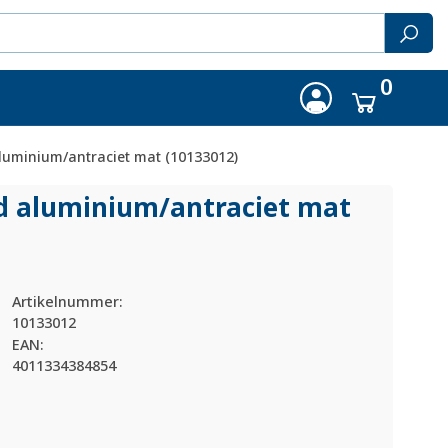
0
luminium/antraciet mat (10133012)
od aluminium/
antraciet mat
Artikelnummer:
10133012
EAN:
4011334384854