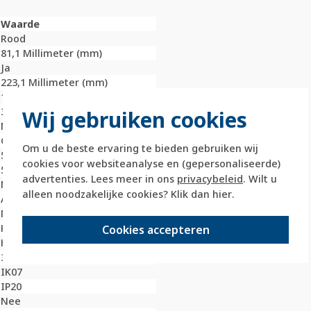
Waarde
Rood
81,1 Millimeter (mm)
Ja
223,1 Millimeter (mm)
11,7 Millimeter (mm)
3
Wij gebruiken cookies
Nee
Geanodiseerd / geëloxeerd
Om u de beste ervaring te bieden gebruiken wij
56 Millimeter (mm)
cookies voor websiteanalyse en (gepersonaliseerde)
56 Millimeter (mm)
advertenties. Lees meer in ons
privacybeleid
. Wilt u
Nee
alleen noodzakelijke cookies? Klik dan
hier
.
Aluminium
Metaal
Klembevestiging
Cookies accepteren
Horizontaal en verticaal
3003
IK07
IP20
Nee