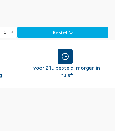
Bestel
+
voor 21u besteld, morgen in
g
huis*