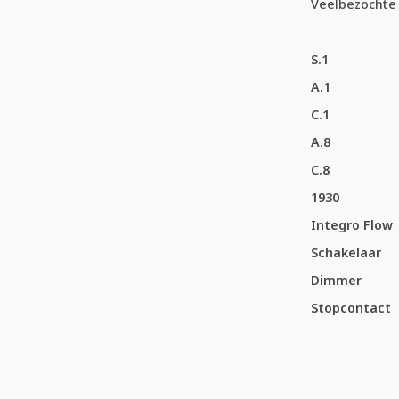
Veelbezochte 
S.1
A.1
C.1
A.8
C.8
1930
Integro Flow
Schakelaar
Dimmer
Stopcontact