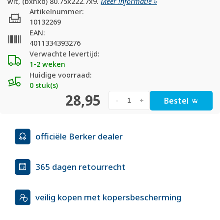
wit, (bxhxd) 80.75x222.7x9.
Meer informatie »
Artikelnummer:
10132269
EAN:
4011334393276
Verwachte levertijd:
1-2 weken
Huidige voorraad:
0 stuk(s)
28,95
Bestel
-
+
officiële Berker dealer
365 dagen retourrecht
veilig kopen met kopersbescherming