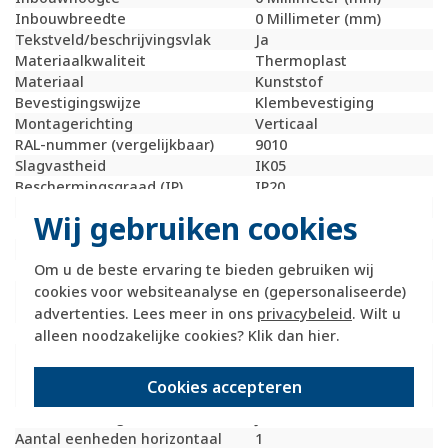
Inbouwbreedte
0 Millimeter (mm)
Tekstveld/beschrijvingsvlak
Ja
Materiaalkwaliteit
Thermoplast
Materiaal
Kunststof
Bevestigingswijze
Klembevestiging
Montagerichting
Verticaal
RAL-nummer (vergelijkbaar)
9010
Slagvastheid
IK05
Beschermingsgraad (IP)
IP20
Geschikt voor vloerpot
Nee
Wij gebruiken cookies
Transparant
Nee
Uitvoering oppervlakte
Glanzend
Om u de beste ervaring te bieden gebruiken wij
Geschikt voor wandgoot
Ja
cookies voor websiteanalyse en (gepersonaliseerde)
Geschikt voor
Ja
inbouwinstallatie (stucwerk)
advertenties. Lees meer in ons
privacybeleid
. Wilt u
Bondige uitvoering
Nee
alleen noodzakelijke cookies? Klik dan
hier
.
Geschikt voor
Ja
inbouwinstallatie (geen
Cookies accepteren
stucwerk)
Inbouwmontage (stucwerk)
Ja
Aantal eenheden horizontaal
1