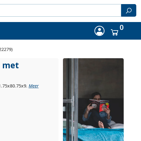
0
22279)
l met
1.75x80.75x9.
Meer