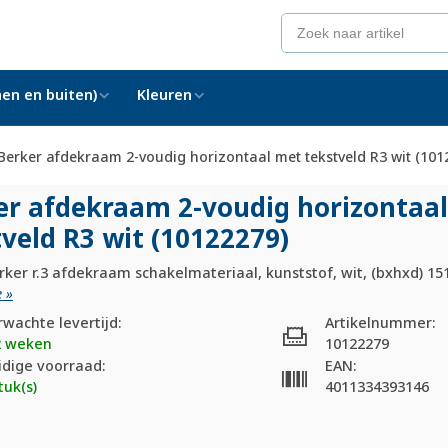
en en buiten)
Kleuren
Berker afdekraam 2-voudig horizontaal met tekstveld R3 wit (101
er afdekraam 2-voudig horizontaa
veld R3 wit (10122279)
ker r.3 afdekraam schakelmateriaal, kunststof, wit, (bxhxd) 15
 »
rwachte levertijd:
Artikelnummer:
2 weken
10122279
idige voorraad:
EAN:
tuk(s)
4011334393146