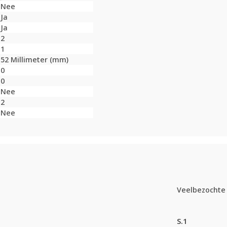
Nee
Ja
Ja
2
1
52 Millimeter (mm)
0
0
Nee
2
Nee
Veelbezochte 
S.1