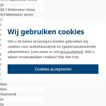
Ja
80,7 Millimeter (mm)
9,9 Millimeter (mm)
2
Nee
Wij gebruiken cookies
Onbehandeld
0 Millimeter (mm)
0 Millimeter (mm)
Om u de beste ervaring te bieden gebruiken wij
Ja
cookies voor websiteanalyse en (gepersonaliseerde)
Thermoplast
advertenties. Lees meer in ons
privacybeleid
. Wilt u
Kunststof
alleen noodzakelijke cookies? Klik dan
hier
.
Klembevestiging
Horizontaal
Cookies accepteren
9010
IK05
IP20
Nee
Nee
Glanzend
Ja
Ja