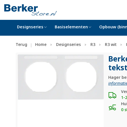
Designseries
Basiselementen
Opbouw (binn
Terug
Home
Designseries
R3
R3 wit
|
Berk
tekst
Hager ber
informatie
Ve
1-
Hu
0 s