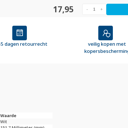
17,95
-
+
5 dagen retourrecht
veilig kopen met
kopersbeschermin
Waarde
Wit
151,7 Millimeter (mm)