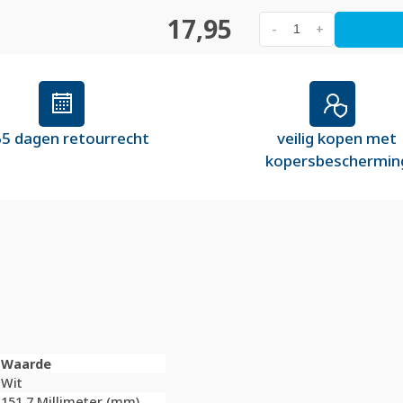
17,95
-
+
5 dagen retourrecht
veilig kopen met
kopersbeschermin
Waarde
Wit
151,7 Millimeter (mm)