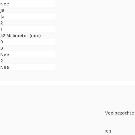
Nee
Ja
Ja
2
1
52 Millimeter (mm)
0
0
Nee
2
Nee
Veelbezochte 
S.1