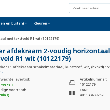
en en buiten)
Kleuren
al met tekstveld R1 wit (10122179)
er afdekraam 2-voudig horizontaa
veld R1 wit (10122179)
ker r.1 afdekraam schakelmateriaal, kunststof, wit, (bxhxd) 15
 »
rwachte levertijd:
Artikelnummer:
2 weken
10122179
idige voorraad:
EAN:
tuk(s)
4011334392620