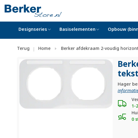
Designseries
Basiselementen
Opbouw (binn
Terug
Home
Berker afdekraam 2-voudig horizonta
|
Berk
tekst
Hager ber
informatie
Ve
1-
Hu
0 s