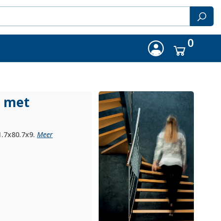
0
l met
1.7x80.7x9.
Meer