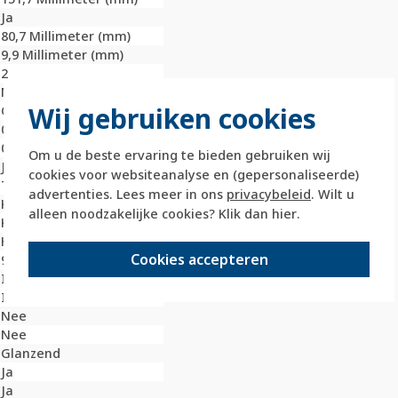
Ja
80,7 Millimeter (mm)
9,9 Millimeter (mm)
2
Nee
Wij gebruiken cookies
Onbehandeld
0 Millimeter (mm)
0 Millimeter (mm)
Om u de beste ervaring te bieden gebruiken wij
Ja
cookies voor websiteanalyse en (gepersonaliseerde)
Thermoplast
advertenties. Lees meer in ons
privacybeleid
. Wilt u
Kunststof
alleen noodzakelijke cookies? Klik dan
hier
.
Klembevestiging
Horizontaal
Cookies accepteren
9010
IK05
IP20
Nee
Nee
Glanzend
Ja
Ja