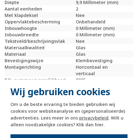
Diepte
9,9 Millimeter (mm)
Aantal eenheden
2
Met klapdeksel
Nee
Oppervlaktebescherming
Onbehandeld
Inbouwhoogte
0 Millimeter (mm)
Inbouwbreedte
0 Millimeter (mm)
Tekstveld/beschrijvingsvlak
Nee
Materiaalkwaliteit
Glas
Materiaal
Glas
Bevestigingswijze
Klembevestiging
Montagerichting
Horizontaal en
verticaal
RAL-nummer (vergelijkbaar)
9005
Slagvastheid
IK05
Wij gebruiken cookies
Beschermingsgraad (IP)
IP20
Geschikt voor vloerpot
Nee
Om u de beste ervaring te bieden gebruiken wij
Transparant
Nee
cookies voor websiteanalyse en (gepersonaliseerde)
Uitvoering oppervlakte
Glanzend
advertenties. Lees meer in ons
privacybeleid
. Wilt u
Geschikt voor wandgoot
Ja
alleen noodzakelijke cookies? Klik dan
hier
.
Geschikt voor
Ja
inbouwinstallatie (stucwerk)