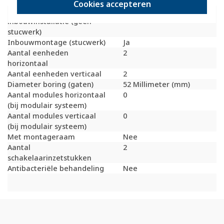
Bondige uitvoering
Nee
Cookies accepteren
Geschikt voor
Ja
inbouwinstallatie (geen
stucwerk)
Inbouwmontage (stucwerk)
Ja
Aantal eenheden
2
horizontaal
Aantal eenheden verticaal
2
Diameter boring (gaten)
52 Millimeter (mm)
Aantal modules horizontaal
0
(bij modulair systeem)
Aantal modules verticaal
0
(bij modulair systeem)
Met montageraam
Nee
Aantal
2
schakelaarinzetstukken
Antibacteriële behandeling
Nee