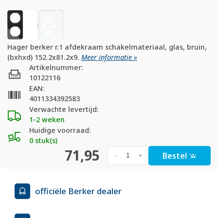
Hager berker r.1 afdekraam schakelmateriaal, glas, bruin,
(bxhxd) 152.2x81.2x9.
Meer informatie »
Artikelnummer:
10122116
EAN:
4011334392583
Verwachte levertijd:
1-2 weken
Huidige voorraad:
0 stuk(s)
71,95
Bestel
-
+
officiële Berker dealer