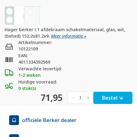
Hager berker r.1 afdekraam schakelmateriaal, glas, wit,
(bxhxd) 152.2x81.2x9.
Meer informatie »
Artikelnummer:
10122109
EAN:
4011334392569
Verwachte levertijd:
1-2 weken
Huidige voorraad:
0 stuk(s)
71,95
Bestel
-
+
officiële Berker dealer