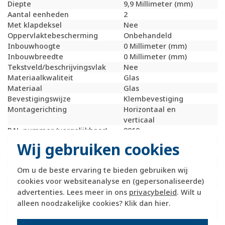
Diepte
9,9 Millimeter (mm)
Aantal eenheden
2
Met klapdeksel
Nee
Oppervlaktebescherming
Onbehandeld
Inbouwhoogte
0 Millimeter (mm)
Inbouwbreedte
0 Millimeter (mm)
Tekstveld/beschrijvingsvlak
Nee
Materiaalkwaliteit
Glas
Materiaal
Glas
Bevestigingswijze
Klembevestiging
Montagerichting
Horizontaal en
verticaal
RAL-nummer (vergelijkbaar)
9010
Slagvastheid
IK05
Wij gebruiken cookies
Beschermingsgraad (IP)
IP20
Geschikt voor vloerpot
Nee
Om u de beste ervaring te bieden gebruiken wij
Transparant
Nee
cookies voor websiteanalyse en (gepersonaliseerde)
Uitvoering oppervlakte
Glanzend
advertenties. Lees meer in ons
privacybeleid
. Wilt u
Geschikt voor wandgoot
Ja
alleen noodzakelijke cookies? Klik dan
hier
.
Geschikt voor
Ja
inbouwinstallatie (stucwerk)