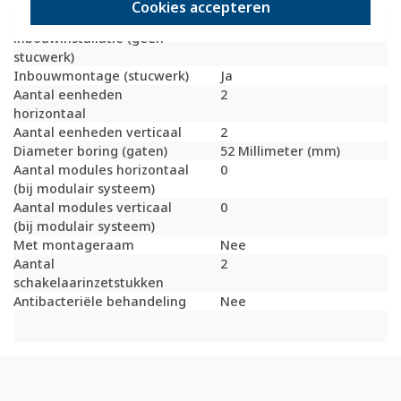
Bondige uitvoering
Nee
Cookies accepteren
Geschikt voor
Ja
inbouwinstallatie (geen
stucwerk)
Inbouwmontage (stucwerk)
Ja
Aantal eenheden
2
horizontaal
Aantal eenheden verticaal
2
Diameter boring (gaten)
52 Millimeter (mm)
Aantal modules horizontaal
0
(bij modulair systeem)
Aantal modules verticaal
0
(bij modulair systeem)
Met montageraam
Nee
Aantal
2
schakelaarinzetstukken
Antibacteriële behandeling
Nee