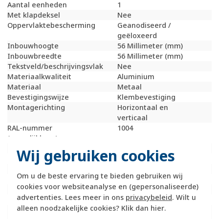
Aantal eenheden
1
Met klapdeksel
Nee
Oppervlaktebescherming
Geanodiseerd /
geëloxeerd
Inbouwhoogte
56 Millimeter (mm)
Inbouwbreedte
56 Millimeter (mm)
Tekstveld/beschrijvingsvlak
Nee
Materiaalkwaliteit
Aluminium
Materiaal
Metaal
Bevestigingswijze
Klembevestiging
Montagerichting
Horizontaal en
verticaal
RAL-nummer
1004
(vergelijkbaar)
Slagvastheid
IK07
Wij gebruiken cookies
Beschermingsgraad (IP)
IP20
Geschikt voor vloerpot
Nee
Om u de beste ervaring te bieden gebruiken wij
Transparant
Nee
cookies voor websiteanalyse en (gepersonaliseerde)
Uitvoering oppervlakte
Mat
advertenties. Lees meer in ons
privacybeleid
. Wilt u
Geschikt voor wandgoot
Ja
alleen noodzakelijke cookies? Klik dan
hier
.
Geschikt voor
Ja