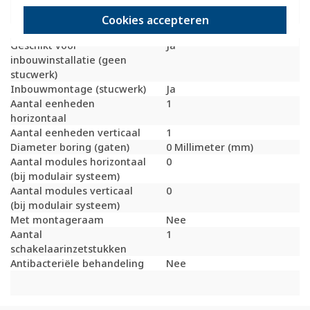
inbouwinstallatie
(stucwerk)
Cookies accepteren
Bondige uitvoering
Nee
Geschikt voor
Ja
inbouwinstallatie (geen
stucwerk)
Inbouwmontage (stucwerk)
Ja
Aantal eenheden
1
horizontaal
Aantal eenheden verticaal
1
Diameter boring (gaten)
0 Millimeter (mm)
Aantal modules horizontaal
0
(bij modulair systeem)
Aantal modules verticaal
0
(bij modulair systeem)
Met montageraam
Nee
Aantal
1
schakelaarinzetstukken
Antibacteriële behandeling
Nee