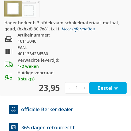
Hager berker b 3 afdekraam schakelmateriaal, metaal,
goud, (bxhxd) 90.7x81.1x11.
Meer informatie »
Artikelnummer:
10113046
EAN:
4011334236580
Verwachte levertijd:
1-2 weken
Huidige voorraad:
0 stuk(s)
23,95
Bestel
-
+
officiële Berker dealer
365 dagen retourrecht