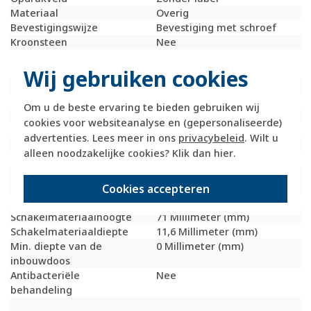
Materiaal
Overig
Bevestigingswijze
Bevestiging met schroef
Kroonsteen
Nee
RAL-nummer
9010
Wij gebruiken cookies
(vergelijkbaar)
Met stofbescherming
Nee
Met opdruk
Nee
Om u de beste ervaring te bieden gebruiken wij
Incl. connectoren
Nee
cookies voor websiteanalyse en (gepersonaliseerde)
Draagring
Ja
advertenties. Lees meer in ons
privacybeleid
. Wilt u
Transparant
Nee
alleen noodzakelijke cookies? Klik dan
hier
.
Uitvoering oppervlakte
Mat
Geschikt voor
IP20
Cookies accepteren
beschermingsgraad (IP)
Schakelmateriaalbreedte
71 Millimeter (mm)
Schakelmateriaalhoogte
71 Millimeter (mm)
Schakelmateriaaldiepte
11,6 Millimeter (mm)
Min. diepte van de
0 Millimeter (mm)
inbouwdoos
Antibacteriële
Nee
behandeling