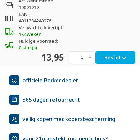
Artikelnummer:
10091919
EAN:
4011334249276
Verwachte levertijd:
1-2 weken
Huidige voorraad:
0 stuk(s)
13,95
Bestel
-
+
officiële Berker dealer
365 dagen retourrecht
veilig kopen met kopersbescherming
voor 21u besteld, morgen in huis*