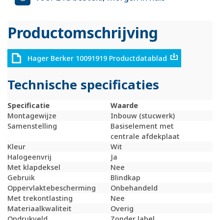
Productomschrijving
Hager Berker 10091919 Productdatablad
Technische specificaties
Specificatie
Waarde
Montagewijze
Inbouw (stucwerk)
Samenstelling
Basiselement met
centrale afdekplaat
Kleur
Wit
Halogeenvrij
Ja
Met klapdeksel
Nee
Gebruik
Blindkap
Oppervlaktebescherming
Onbehandeld
Met trekontlasting
Nee
Materiaalkwaliteit
Overig
Opdrukveld
Zonder label