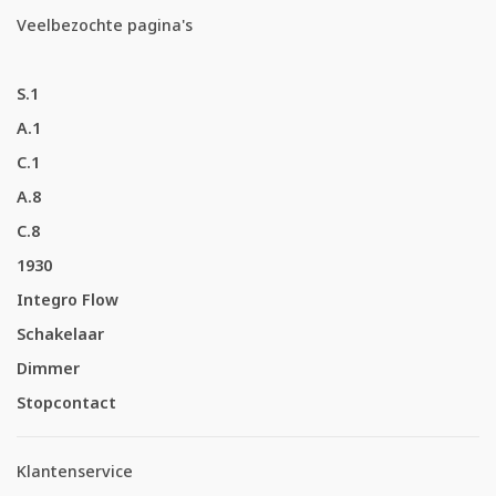
Veelbezochte pagina's
S.1
A.1
C.1
A.8
C.8
1930
Integro Flow
Schakelaar
Dimmer
Stopcontact
Klantenservice