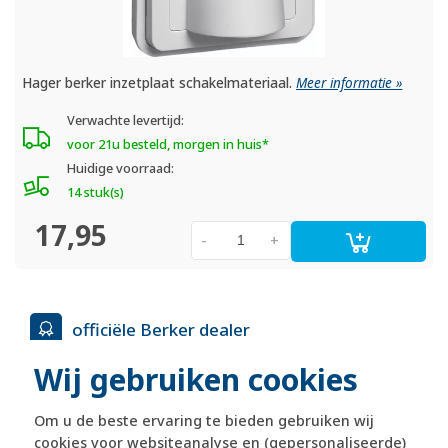
Hager berker inzetplaat schakelmateriaal.
Meer informatie »
Verwachte levertijd:
voor 21u besteld, morgen in huis*
Huidige voorraad:
14 stuk(s)
17,95
-
+
officiële Berker dealer
Wij gebruiken cookies
365 dagen retourrecht
Om u de beste ervaring te bieden gebruiken wij
cookies voor websiteanalyse en (gepersonaliseerde)