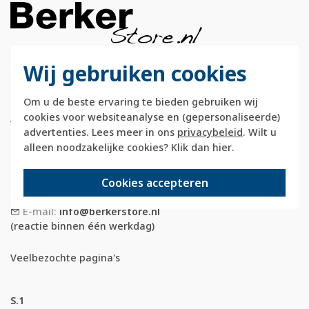
Wij gebruiken cookies
Berkerstore.nl is onderdeel van e-Stores
International B.V. en geen webwinkel of
Om u de beste ervaring te bieden gebruiken wij
onderdeel van Hager
cookies voor websiteanalyse en (gepersonaliseerde)
Vertriebsgesellschaft GmbH & Co. KG.
advertenties. Lees meer in ons
privacybeleid
. Wilt u
alleen noodzakelijke cookies? Klik dan
hier
.
Telefoon:
088 28 29 333
(maandag t/m vrijdag, 09:00 tot 12:00 en
Cookies accepteren
13:00 tot 17:00 uur)
E-mail:
info@berkerstore.nl
(reactie binnen één werkdag)
Veelbezochte pagina's
S.1