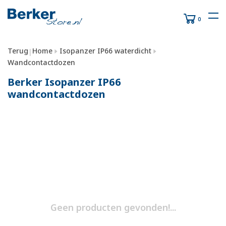
0
Terug
Home
Isopanzer IP66 waterdicht
|
Wandcontactdozen
Berker Isopanzer IP66
wandcontactdozen
Geen producten gevonden!...