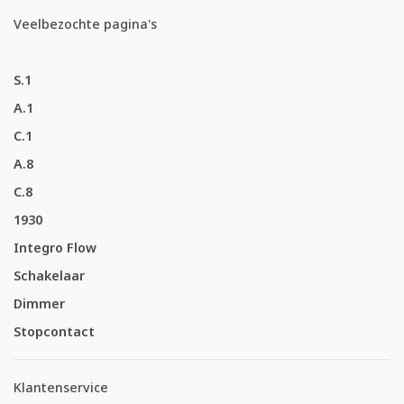
Veelbezochte pagina's
S.1
A.1
C.1
A.8
C.8
1930
Integro Flow
Schakelaar
Dimmer
Stopcontact
Klantenservice