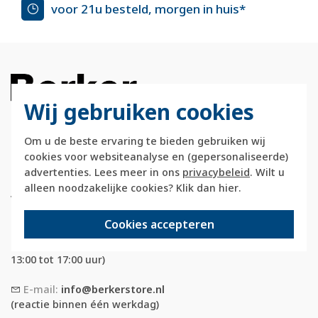
voor 21u besteld, morgen in huis*
Wij gebruiken cookies
Om u de beste ervaring te bieden gebruiken wij
Berkerstore.nl is onderdeel van e-Stores
cookies voor websiteanalyse en (gepersonaliseerde)
International B.V. en geen webwinkel of
advertenties. Lees meer in ons
privacybeleid
. Wilt u
onderdeel van Hager
alleen noodzakelijke cookies? Klik dan
hier
.
Vertriebsgesellschaft GmbH & Co. KG.
Cookies accepteren
Telefoon:
088 28 29 333
(maandag t/m vrijdag, 09:00 tot 12:00 en
13:00 tot 17:00 uur)
E-mail:
info@berkerstore.nl
(reactie binnen één werkdag)