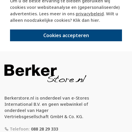
365 dagen retourrecht
Om u de beste ervaring te bieden gebruiken wij
cookies voor websiteanalyse en (gepersonaliseerde)
advertenties. Lees meer in ons
privacybeleid
. Wilt u
veilig kopen met kopersbescherming
alleen noodzakelijke cookies? Klik dan
hier
.
Cookies accepteren
voor 21u besteld, morgen in huis*
Berkerstore.nl is onderdeel van e-Stores
International B.V. en geen webwinkel of
onderdeel van Hager
Vertriebsgesellschaft GmbH & Co. KG.
Telefoon:
088 28 29 333