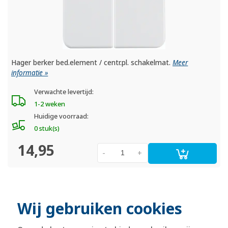
Hager berker bed.element / centr.pl. schakelmat.
Meer
informatie »
Verwachte levertijd:
1-2 weken
Huidige voorraad:
0 stuk(s)
14,95
-
+
officiële Berker dealer
Wij gebruiken cookies