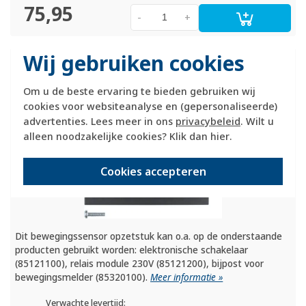
75,95
-
+
Wij gebruiken cookies
Berker bewegingsmelder opzetstuk 2,2m
comfort S1/
B3/
B7 antraciet mat (85342285)
Om u de beste ervaring te bieden gebruiken wij
cookies voor websiteanalyse en (gepersonaliseerde)
advertenties. Lees meer in ons
privacybeleid
. Wilt u
alleen noodzakelijke cookies? Klik dan
hier
.
Cookies accepteren
Dit bewegingssensor opzetstuk kan o.a. op de onderstaande
producten gebruikt worden: elektronische schakelaar
(85121100), relais module 230V (85121200), bijpost voor
bewegingsmelder (85320100).
Meer informatie »
Verwachte levertijd: