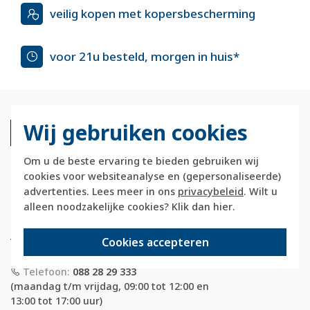
veilig kopen met kopersbescherming
voor 21u besteld, morgen in huis*
Wij gebruiken cookies
Om u de beste ervaring te bieden gebruiken wij
cookies voor websiteanalyse en (gepersonaliseerde)
advertenties. Lees meer in ons
privacybeleid
. Wilt u
Berkerstore.nl is onderdeel van e-Stores
alleen noodzakelijke cookies? Klik dan
hier
.
International B.V. en geen webwinkel of
onderdeel van Hager
Cookies accepteren
Vertriebsgesellschaft GmbH & Co. KG.
Telefoon:
088 28 29 333
(maandag t/m vrijdag, 09:00 tot 12:00 en
13:00 tot 17:00 uur)