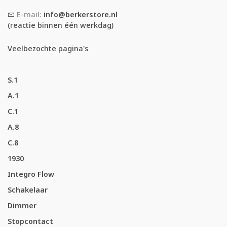
E-mail:
info@berkerstore.nl
(reactie binnen één werkdag)
Veelbezochte pagina's
S.1
A.1
C.1
A.8
C.8
1930
Integro Flow
Schakelaar
Dimmer
Stopcontact