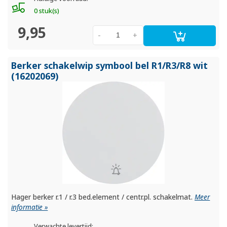
0 stuk(s)
9,95
-
+
Berker schakelwip symbool bel R1/
R3/
R8 wit
(16202069)
Hager berker r.1 / r.3 bed.element / centr.pl. schakelmat.
Meer
informatie »
Verwachte levertijd: