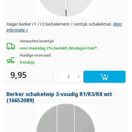
Hager berker r.1 / r.3 bed.element / centr.pl. schakelmat.
Meer
informatie »
Verwachte levertijd:
voor maandag 21u besteld, dinsdag in huis*
Huidige voorraad:
9 stuk(s)
9,95
-
+
Berker schakelwip 3-voudig R1/
R3/
R8 wit
(16652089)