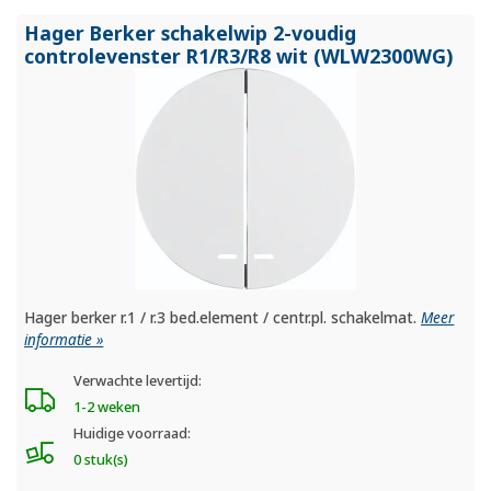
Hager Berker schakelwip 2-voudig
controlevenster R1/
R3/
R8 wit (WLW2300WG)
Hager berker r.1 / r.3 bed.element / centr.pl. schakelmat.
Meer
informatie »
Verwachte levertijd:
1-2 weken
Huidige voorraad:
0 stuk(s)