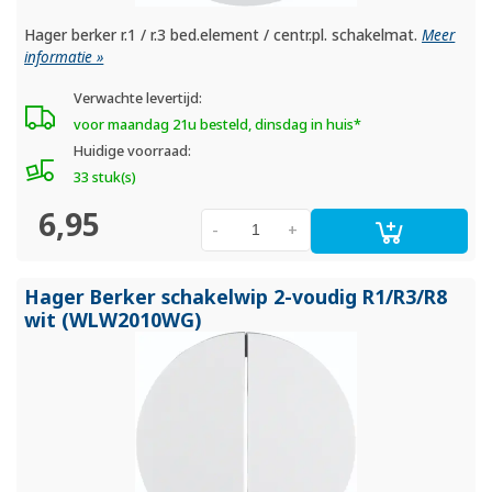
Hager berker r.1 / r.3 bed.element / centr.pl. schakelmat.
Meer
informatie »
Verwachte levertijd:
voor maandag 21u besteld, dinsdag in huis*
Huidige voorraad:
33 stuk(s)
6,95
-
+
Hager Berker schakelwip 2-voudig R1/
R3/
R8
wit (WLW2010WG)