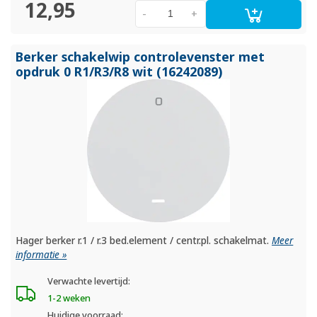
12,95
-
+
Berker schakelwip controlevenster met
opdruk 0 R1/
R3/
R8 wit (16242089)
Hager berker r.1 / r.3 bed.element / centr.pl. schakelmat.
Meer
informatie »
Verwachte levertijd:
1-2 weken
Huidige voorraad: