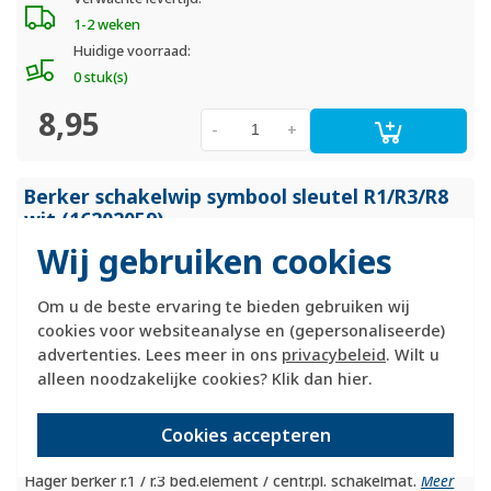
1-2 weken
Huidige voorraad:
0 stuk(s)
8,95
-
+
Berker schakelwip symbool sleutel R1/
R3/
R8
wit (16202059)
Wij gebruiken cookies
Om u de beste ervaring te bieden gebruiken wij
cookies voor websiteanalyse en (gepersonaliseerde)
advertenties. Lees meer in ons
privacybeleid
. Wilt u
alleen noodzakelijke cookies? Klik dan
hier
.
Cookies accepteren
Hager berker r.1 / r.3 bed.element / centr.pl. schakelmat.
Meer