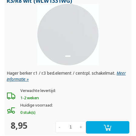
R3/
R8 wit (WLW1331WG)
Hager berker r.1 / r.3 bed.element / centr.pl. schakelmat.
Meer
informatie »
Verwachte levertijd:
1-2 weken
Huidige voorraad:
0 stuk(s)
8,95
-
+