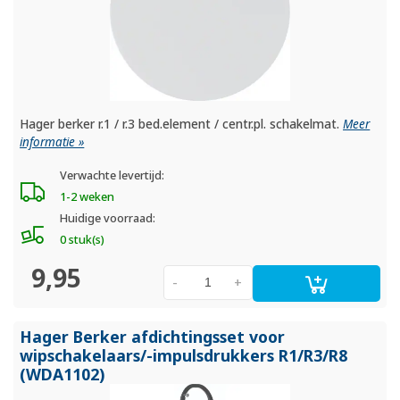
Hager berker r.1 / r.3 bed.element / centr.pl. schakelmat.
Meer
informatie »
Verwachte levertijd:
1-2 weken
Huidige voorraad:
0 stuk(s)
9,95
-
+
Hager Berker afdichtingsset voor
wipschakelaars/
-impulsdrukkers R1/
R3/
R8
(WDA1102)