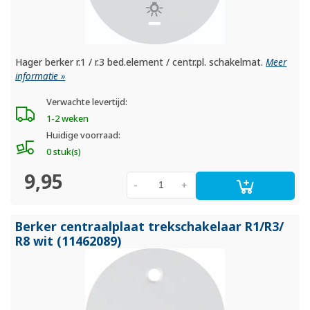
Hager berker r.1 / r.3 bed.element / centr.pl. schakelmat.
Meer
informatie »
Verwachte levertijd:
1-2 weken
Huidige voorraad:
0 stuk(s)
9,95
-
+
Berker centraalplaat trekschakelaar R1/
R3/
R8 wit (11462089)