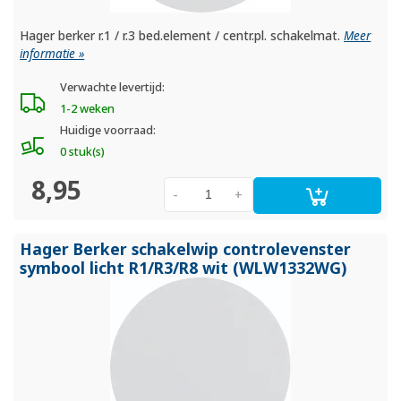
Hager berker r.1 / r.3 bed.element / centr.pl. schakelmat.
Meer
informatie »
Verwachte levertijd:
1-2 weken
Huidige voorraad:
0 stuk(s)
8,95
-
+
Hager Berker schakelwip controlevenster
symbool licht R1/
R3/
R8 wit (WLW1332WG)