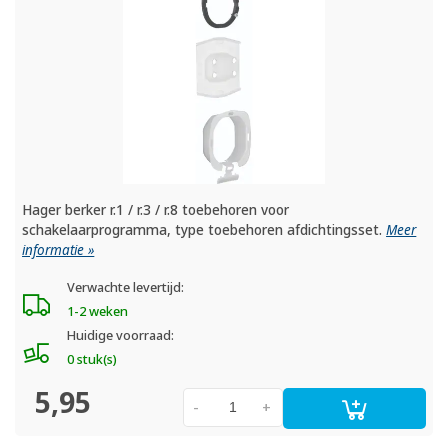
Hager berker r.1 / r.3 / r.8 toebehoren voor
schakelaarprogramma, type toebehoren afdichtingsset.
Meer
informatie »
Verwachte levertijd:
1-2 weken
Huidige voorraad:
0 stuk(s)
5,95
-
+