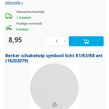
informatie »
Verwachte levertijd:
1-2 weken
Huidige voorraad:
0 stuk(s)
8,95
-
+
Berker schakelwip symbool licht R1/
R3/
R8 wit
(16202079)