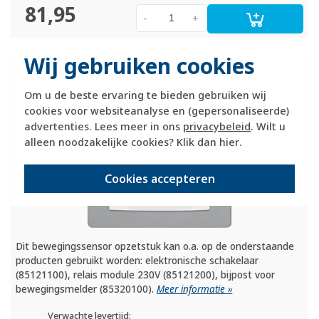
81,95
-
+
Wij gebruiken cookies
Berker bewegingsmelder opzetstuk 2,2m
comfort Q1/
Q3/
Q7 aluminium (85342224)
Om u de beste ervaring te bieden gebruiken wij
cookies voor websiteanalyse en (gepersonaliseerde)
advertenties. Lees meer in ons
privacybeleid
. Wilt u
alleen noodzakelijke cookies? Klik dan
hier
.
Cookies accepteren
Dit bewegingssensor opzetstuk kan o.a. op de onderstaande
producten gebruikt worden: elektronische schakelaar
(85121100), relais module 230V (85121200), bijpost voor
bewegingsmelder (85320100).
Meer informatie »
Verwachte levertijd: