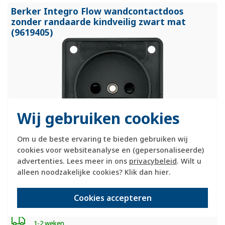
Berker Integro Flow wandcontactdoos
zonder randaarde kindveilig zwart mat
(9619405)
Wij gebruiken cookies
Om u de beste ervaring te bieden gebruiken wij
cookies voor websiteanalyse en (gepersonaliseerde)
Hager Berker stopcontact zonder randaarde, met verhoogde
advertenties. Lees meer in ons
privacybeleid
. Wilt u
aanraakbeveiliging (kindveilig). Serie: Integro Flow, kleur: zwart
alleen noodzakelijke cookies? Klik dan
hier
.
mat. Geschikt voor (bad)meubels, caravans of boten. Niet
geschikt voor standaard muurmontage in huis.
Meer informatie
»
Cookies accepteren
Verwachte levertijd:
1-2 weken