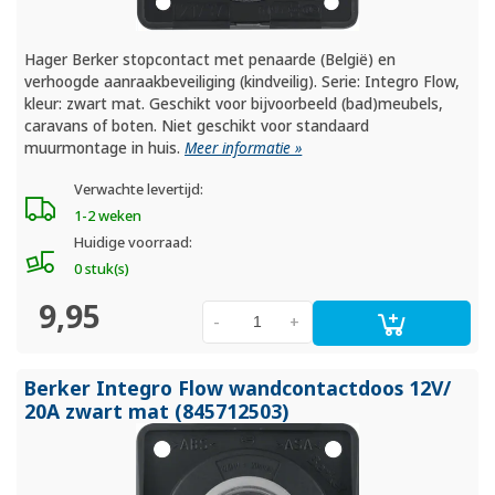
Hager Berker stopcontact met penaarde (België) en
verhoogde aanraakbeveiliging (kindveilig). Serie: Integro Flow,
kleur: zwart mat. Geschikt voor bijvoorbeeld (bad)meubels,
caravans of boten. Niet geschikt voor standaard
muurmontage in huis.
Meer informatie »
Verwachte levertijd:
1-2 weken
Huidige voorraad:
0 stuk(s)
9,95
-
+
Berker Integro Flow wandcontactdoos 12V/
20A zwart mat (845712503)