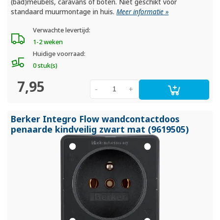
(bad)meubels, caravans of boten. Niet geschikt voor
standaard muurmontage in huis.
Meer informatie »
Verwachte levertijd:
1-2 weken
Huidige voorraad:
0 stuk(s)
7,95
-
+
Berker Integro Flow wandcontactdoos
penaarde kindveilig zwart mat (9619505)