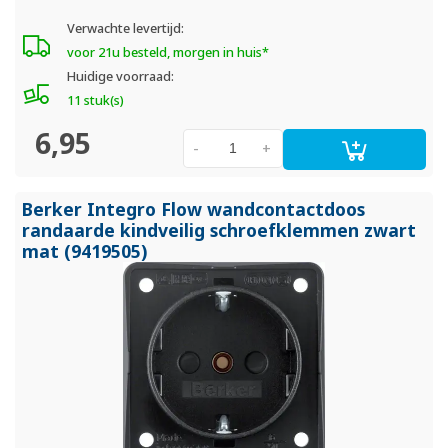
Verwachte levertijd:
voor 21u besteld, morgen in huis*
Huidige voorraad:
11 stuk(s)
6,95
-
+
Berker Integro Flow wandcontactdoos
randaarde kindveilig schroefklemmen zwart
mat (9419505)