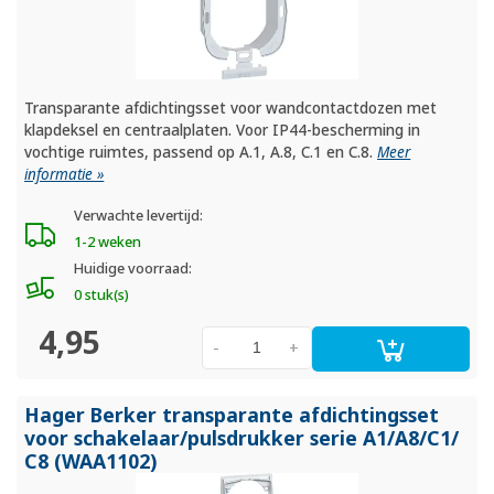
Transparante afdichtingsset voor wandcontactdozen met
klapdeksel en centraalplaten. Voor IP44-bescherming in
vochtige ruimtes, passend op A.1, A.8, C.1 en C.8.
Meer
informatie »
Verwachte levertijd:
1-2 weken
Huidige voorraad:
0 stuk(s)
4,95
-
+
Hager Berker transparante afdichtingsset
voor schakelaar/
pulsdrukker serie A1/
A8/
C1/
C8 (WAA1102)