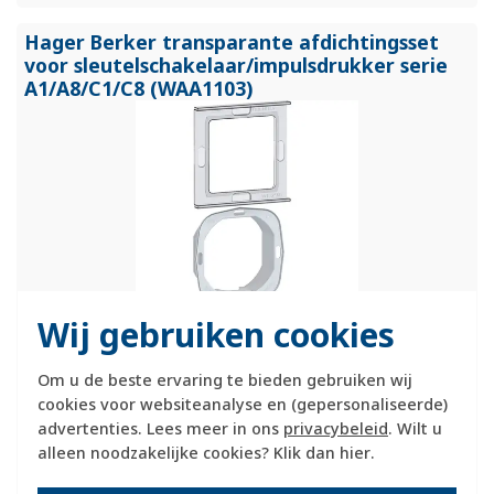
Hager Berker transparante afdichtingsset
voor sleutelschakelaar/
impulsdrukker serie
A1/
A8/
C1/
C8 (WAA1103)
Wij gebruiken cookies
Transparante afdichtingsset voor
sleutelschakelaar/impulsdrukker, voor IP44-bescherming in
Om u de beste ervaring te bieden gebruiken wij
vochtige ruimtes. Uitgevoerd in thermoplast en geschikt voor
cookies voor websiteanalyse en (gepersonaliseerde)
de A.1, A.8, C.1 en C.8-serie.
Meer informatie »
advertenties. Lees meer in ons
privacybeleid
. Wilt u
alleen noodzakelijke cookies? Klik dan
hier
.
Verwachte levertijd:
1-2 weken